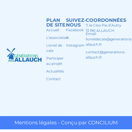
PLAN
SUIVEZ-
COORDONNÉES
DE SITE
NOUS
7, le Clos Pie d’Autry
Accueil
Facebook
13 190 ALLAUCH
Email:
L'association
X
lioneldecala@generations
allauch.fr
Lionel de
Instagram
cala
contact@generations-
allauch.fr
Participer
au projet
Actualités
Contact
Mentions légales - Conçu par CONCILIUM