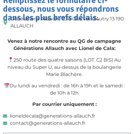
Remplissez le formulaire ci-
dessous, nous vous répondrons
dans les plus brefs délais.
Générations Allauch / 7, le Clos Pie d'Autry 13 190
ALLAUCH
Venez à notre rencontre au QG de campagne
Générations Allauch avec Lionel de Cala:
250 route des quatre saisons (LOT. C2 BIS) Au
niveau du Super U, au-dessus de la boulangerie
Marie Blachère.
Du lundi au vendredi : de 16h à 19h et le samedi :
de 10h à 12h
Par
courrier
uniquement
:
lioneldecala@generations-allauch.fr
contact@generations-allauch.fr