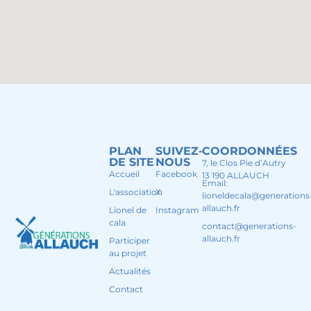
PLAN
SUIVEZ-
COORDONNÉES
DE SITE
NOUS
7, le Clos Pie d’Autry
Accueil
Facebook
13 190 ALLAUCH
Email:
L'association
X
lioneldecala@generations
allauch.fr
Lionel de
Instagram
cala
contact@generations-
allauch.fr
Participer
au projet
Actualités
Contact