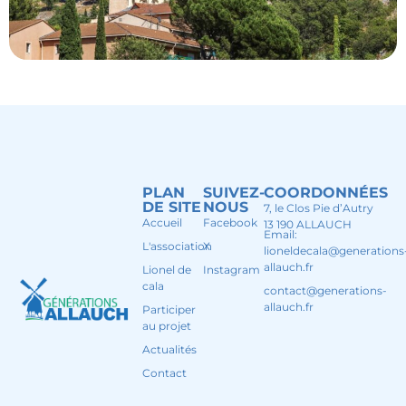
PLAN
SUIVEZ-
COORDONNÉES
DE SITE
NOUS
7, le Clos Pie d’Autry
Accueil
Facebook
13 190 ALLAUCH
Email:
L'association
X
lioneldecala@generations
allauch.fr
Lionel de
Instagram
cala
contact@generations-
allauch.fr
Participer
au projet
Actualités
Contact