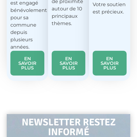
de proximité
est engagé
Votre soutien
autour de 10
bénévolement
est précieux.
principaux
pour sa
thèmes.
commune
depuis
plusieurs
années.
EN
EN
EN
SAVOIR
SAVOIR
SAVOIR
PLUS
PLUS
PLUS
NEWSLETTER RESTEZ
INFORMÉ