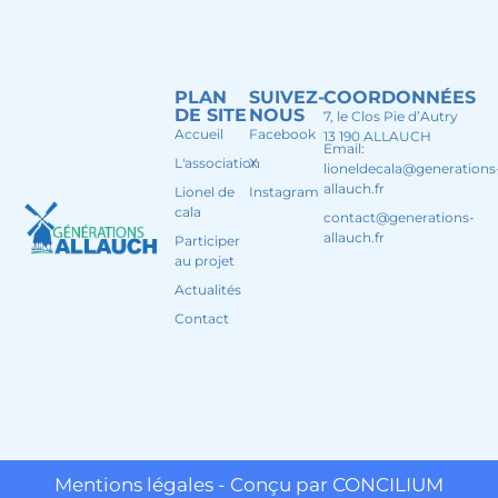
PLAN
SUIVEZ-
COORDONNÉES
DE SITE
NOUS
7, le Clos Pie d’Autry
Accueil
Facebook
13 190 ALLAUCH
Email:
L'association
X
lioneldecala@generations
allauch.fr
Lionel de
Instagram
cala
contact@generations-
allauch.fr
Participer
au projet
Actualités
Contact
Mentions légales - Conçu par CONCILIUM