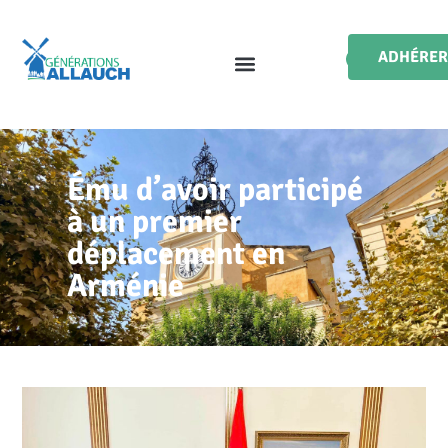
ADHÉRER
Ému d’avoir participé
à un premier
déplacement en
Arménie