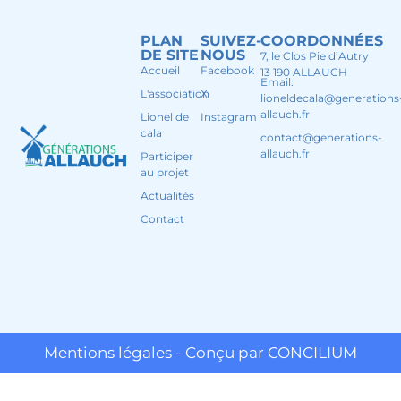
PLAN
SUIVEZ-
COORDONNÉES
DE SITE
NOUS
7, le Clos Pie d’Autry
Accueil
Facebook
13 190 ALLAUCH
Email:
L'association
X
lioneldecala@generations
allauch.fr
Lionel de
Instagram
cala
contact@generations-
allauch.fr
Participer
au projet
Actualités
Contact
Mentions légales - Conçu par CONCILIUM