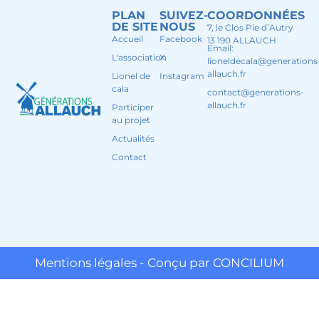
PLAN
SUIVEZ-
COORDONNÉES
DE SITE
NOUS
7, le Clos Pie d’Autry
Accueil
Facebook
13 190 ALLAUCH
Email:
L'association
X
lioneldecala@generations
allauch.fr
Lionel de
Instagram
cala
contact@generations-
allauch.fr
Participer
au projet
Actualités
Contact
Mentions légales - Conçu par CONCILIUM