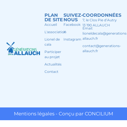
PLAN
SUIVEZ-
COORDONNÉES
DE SITE
NOUS
7, le Clos Pie d’Autry
Accueil
Facebook
13 190 ALLAUCH
Email:
L'association
X
lioneldecala@generations
allauch.fr
Lionel de
Instagram
cala
contact@generations-
allauch.fr
Participer
au projet
Actualités
Contact
Mentions légales - Conçu par CONCILIUM