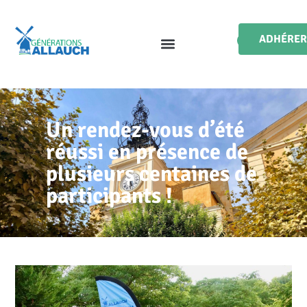
ADHÉRER
Un rendez-vous d’été
réussi en présence de
plusieurs centaines de
participants !