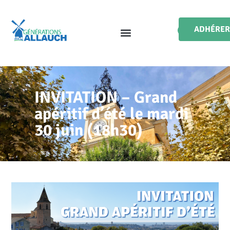
ADHÉRER
INVITATION – Grand
apéritif d’été le mardi
30 juin (18h30)