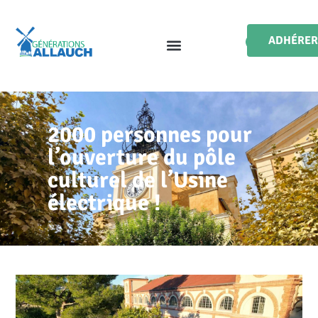
ADHÉRER
2000 personnes pour
l’ouverture du pôle
culturel de l’Usine
électrique !