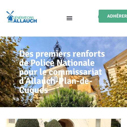
ADHÉRER
Des premiers renforts
de Police Nationale
pour le commissariat
d’Allauch-Plan-de-
Cuques