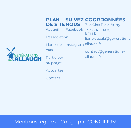
PLAN
SUIVEZ-
COORDONNÉES
DE SITE
NOUS
7, le Clos Pie d’Autry
Accueil
Facebook
13 190 ALLAUCH
Email:
L'association
X
lioneldecala@generations
allauch.fr
Lionel de
Instagram
cala
contact@generations-
allauch.fr
Participer
au projet
Actualités
Contact
Mentions légales - Conçu par CONCILIUM