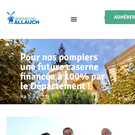
ADHÉRER
Pour nos pompiers
une future caserne
financée à 100% par
le Département !