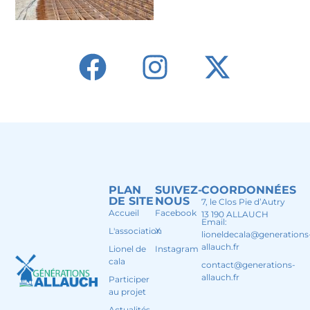
PLAN
SUIVEZ-
COORDONNÉES
DE SITE
NOUS
7, le Clos Pie d’Autry
Accueil
Facebook
13 190 ALLAUCH
Email:
L'association
X
lioneldecala@generations
allauch.fr
Lionel de
Instagram
cala
contact@generations-
allauch.fr
Participer
au projet
Actualités