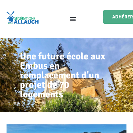
ADHÉRER
Une future école aux
Embus en
remplacement d’un
projet de 70
logements