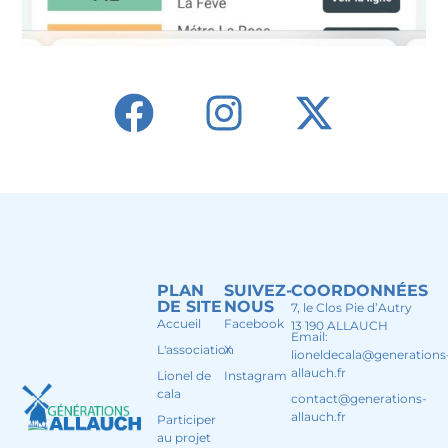
PLAN
SUIVEZ-
COORDONNÉES
DE SITE
NOUS
7, le Clos Pie d’Autry
Accueil
Facebook
13 190 ALLAUCH
Email:
L'association
X
lioneldecala@generations
allauch.fr
Lionel de
Instagram
cala
contact@generations-
allauch.fr
Participer
au projet