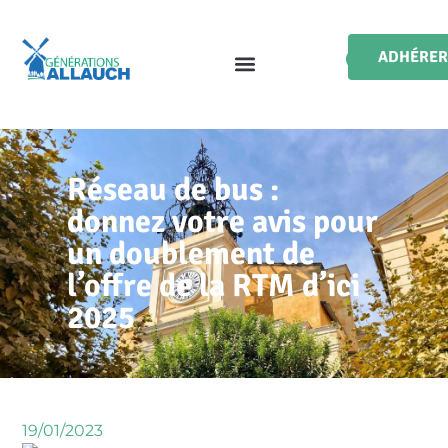
ADHÉRER
Réseau de bus :
donnez votre avis pour
un doublement de
l’offre de la RTM d’ici
2025
19/01/2023