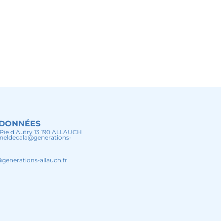
DONNÉES
s Pie d’Autry 13 190 ALLAUCH
ioneldecala@generations-
r
generations-allauch.fr