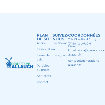
PLAN
SUIVEZ-
COORDONNÉES
DE SITE
NOUS
7, le Clos Pie d’Autry
Accueil
Facebook
13 190 ALLAUCH
Email:
L'association
X
lioneldecala@generations
allauch.fr
Lionel de
Instagram
cala
contact@generations-
allauch.fr
Participer
au projet
Actualités
Contact