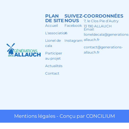
PLAN
SUIVEZ-
COORDONNÉES
DE SITE
NOUS
7, le Clos Pie d’Autry
Accueil
Facebook
13 190 ALLAUCH
Email:
L'association
X
lioneldecala@generations
allauch.fr
Lionel de
Instagram
cala
contact@generations-
allauch.fr
Participer
au projet
Actualités
Contact
Mentions légales - Conçu par CONCILIUM