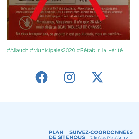
#
Allauch
#
Municipales2020
#
Rétablir_la_vérité
PLAN
SUIVEZ-
COORDONNÉES
DE SITE
NOUS
7, le Clos Pie d’Autry