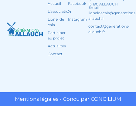
Accueil
Facebook
13 190 ALLAUCH
Email:
L'association
X
lioneldecala@generations
allauch.fr
Lionel de
Instagram
cala
contact@generations-
allauch.fr
Participer
au projet
Actualités
Contact
Mentions légales - Conçu par CONCILIUM