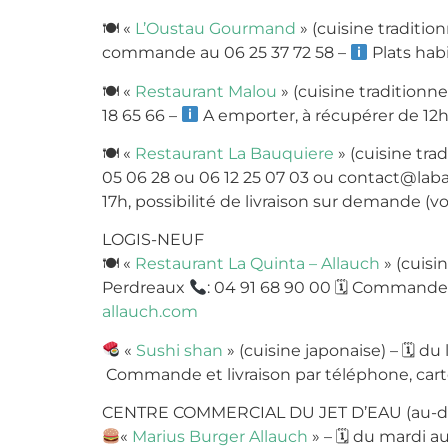
🍽
«
L’Oustau Gourmand
» (cuisine tradition
commande au 06 25 37 72 58 –
Plats hab
🍽
«
Restaurant Malou
» (cuisine traditionne
18 65 66 –
A emporter, à récupérer de 12h 
🍽
«
Restaurant La Bauquiere
» (cuisine trad
05 06 28 ou 06 12 25 07 03 ou contact@la
17h, possibilité de livraison sur demande (
LOGIS-NEUF
🍽
«
Restaurant La Quinta – Allauch
» (cuisi
Perdreaux
: 04 91 68 90 00
🗓
Commande et 
allauch.com
«
Sushi shan
» (cuisine japonaise) –
🗓
du 
Commande et livraison par téléphone, carte
CENTRE COMMERCIAL DU JET D’EAU (au-des
«
Marius Burger Allauch
» –
🗓
du mardi au