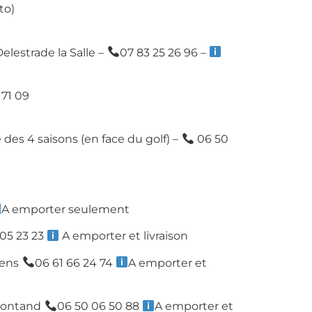
to)
elestrade la Salle –
07 83 25 26 96 –
 71 09
 des 4 saisons (en face du golf) –
06 50
A emporter seulement
05 23 23
A emporter et livraison
nens
06 61 66 24 74
A emporter et
 Montand
06 50 06 50 88
A emporter et