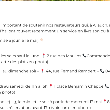
important de soutenir nos restaurateurs qui, à Allauch,
Thaî ont rouvert récemment un service en livraison ou à
ise à jour le 16 mai)
les soirs sauf le lundi
2 rue des Moulins
Commande a
 carte des plats en photo)
i au dimanche soir –
44, rue Fernand Rambert –
04 
di au samedi de 11h à 15h
1 place Benjamin Chappe
n photo)
nelle) –
🗓
le midi et le soir à partir de mercredi 13 mai
8
e soir, réservation avant 17h (voir carte en photo)