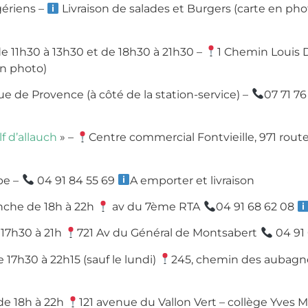
gériens –
Livraison de salades et Burgers (carte en pho
e 11h30 à 13h30 et de 18h30 à 21h30 –
1 Chemin Louis D
en photo)
e de Provence (à côté de la station-service) –
07 71 76
f d’allauch
» –
Centre commercial Fontvieille, 971 route
pe –
04 91 84 55 69
A emporter et livraison
che de 18h à 22h
av du 7ème RTA
04 91 68 62 08
 17h30 à 21h
721 Av du Général de Montsabert
04 91 
e 17h30 à 22h15 (sauf le lundi)
245, chemin des aubag
de 18h à 22h
121 avenue du Vallon Vert – collège Yves