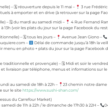
nelle) –
🗓
réouverture depuis le 11 mai –
3 rue Frédéric
ituels à emporter et en drive (à retrouver sur la page Fa
lle) –
🗓
du mardi au samedi midi –
4 Rue Fernand Ra
à 13h (voir les plats du jour sur la page Facebook du res
itionnelle) –
🗓
tous les jours –
Avenue Jean Giono –
bauquiere.com –
Délai de commande jusqu’à 18h la veille
voir menu en photo + plats du jour sur la page Facebook d
ne traditionnelle et provençale) –
🗓
Midi et soir le vendr
livraison par téléphone, menus et informations sur le 
lundi au samedi de 18h à 22h –
23 chemin notre dame
 sur le site
https://www.sushi-shan.com/
sus du Carrefour Market)
 samedi de 11h à 22h / le dimanche de 17h30 à 22H –
0