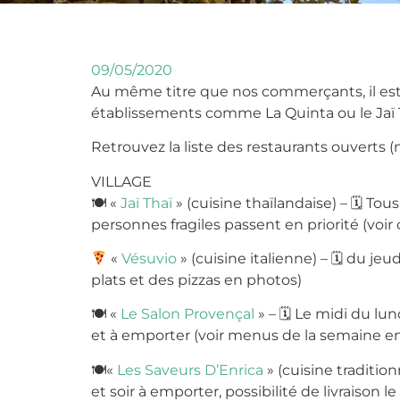
09/05/2020
Au même titre que nos commerçants, il est 
établissements comme La Quinta ou le Jaï 
Retrouvez la liste des restaurants ouverts (m
VILLAGE
🍽
«
Jaï Thaï
» (cuisine thaïlandaise) –
🗓
Tous 
personnes fragiles passent en priorité (voir
«
Vésuvio
» (cuisine italienne) –
🗓
du jeud
plats et des pizzas en photos)
🍽
«
Le Salon Provençal
» –
🗓
Le midi du lun
et à emporter (voir menus de la semaine e
🍽
«
Les Saveurs D’Enrica
» (cuisine tradition
et soir à emporter, possibilité de livraison l