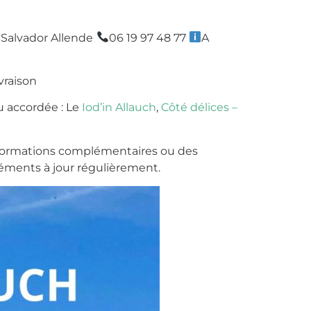
 Salvador Allende
06 19 97 48 77
A
vraison
au accordée : Le
Iod’in Allauch
,
Côté délices –
informations complémentaires ou des
éments à jour régulièrement.