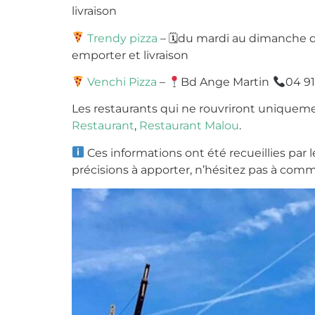
livraison
Trendy pizza
–
🗓
du mardi au dimanche d
emporter et livraison
Venchi Pizza
–
Bd Ange Martin
04 91
Les restaurants qui ne rouvriront uniquement
Restaurant
,
Restaurant Malou
.
Ces informations ont été recueillies pa
précisions à apporter, n’hésitez pas à co