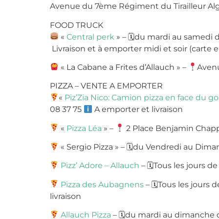
Avenue du 7ème Régiment du Tirailleur Al
FOOD TRUCK
«
Central perk
» –
🗓
du mardi au samedi d
Livraison et à emporter midi et soir (carte 
« La Cabane a Frites d’Allauch » –
Avenu
PIZZA – VENTE A EMPORTER
«
Piz’Zia Nico: Camion pizza en face du gol
08 37 75
A emporter et livraison
«
Pizza Léa
» –
2 Place Benjamin Chap
« Sergio Pizza » –
🗓
du Vendredi au Diman
Pizz’ Adore – Allauch
–
🗓
Tous les jours de
Pizza des Aubagnens
–
🗓
Tous les jours d
livraison
Allauch Pizza
–
🗓
du mardi au dimanche 