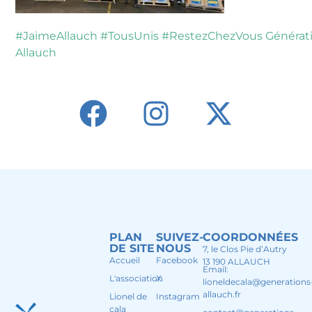
#
JaimeAllauch
#
TousUnis
#
RestezChezVous
Générat
Allauch
PLAN
SUIVEZ-
COORDONNÉES
DE SITE
NOUS
7, le Clos Pie d’Autry
Accueil
Facebook
13 190 ALLAUCH
Email:
L'association
X
lioneldecala@generations
allauch.fr
Lionel de
Instagram
cala