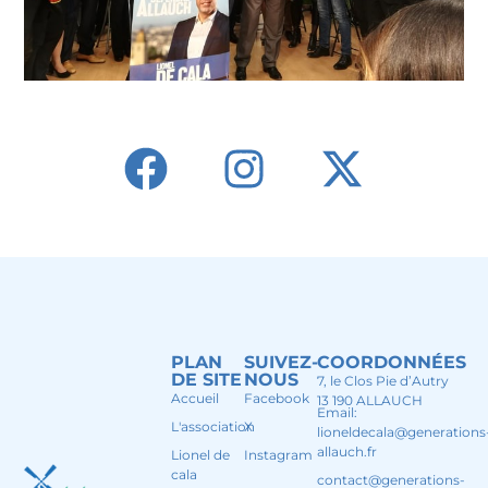
PLAN
SUIVEZ-
COORDONNÉES
DE SITE
NOUS
7, le Clos Pie d’Autry
Accueil
Facebook
13 190 ALLAUCH
Email:
L'association
X
lioneldecala@generations
allauch.fr
Lionel de
Instagram
cala
contact@generations-