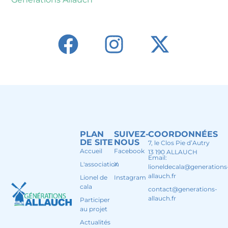
PLAN
SUIVEZ-
COORDONNÉES
DE SITE
NOUS
7, le Clos Pie d’Autry
Accueil
Facebook
13 190 ALLAUCH
Email:
L'association
X
lioneldecala@generations
allauch.fr
Lionel de
Instagram
cala
contact@generations-
allauch.fr
Participer
au projet
Actualités