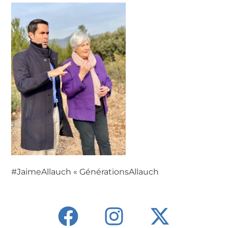
#JaimeAllauch « GénérationsAllauch