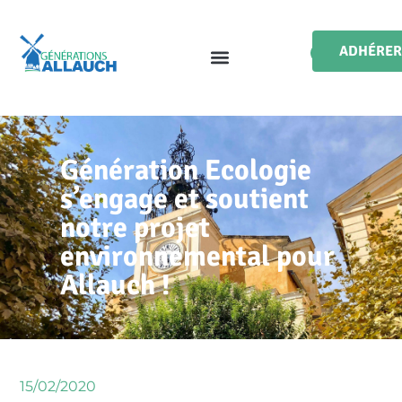
ADHÉRER
Génération Ecologie
s’engage et soutient
notre projet
environnemental pour
Allauch !
15/02/2020