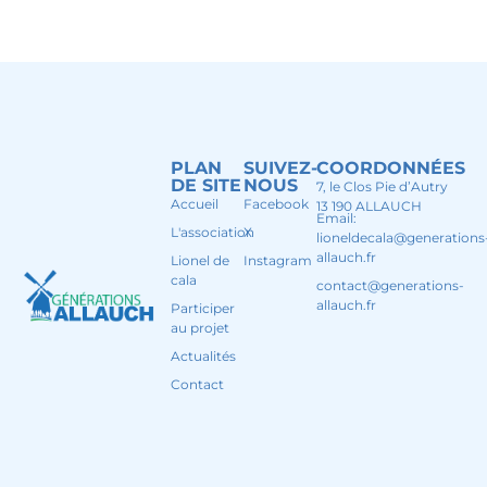
PLAN
SUIVEZ-
COORDONNÉES
DE SITE
NOUS
7, le Clos Pie d’Autry
Accueil
Facebook
13 190 ALLAUCH
Email:
L'association
X
lioneldecala@generations
allauch.fr
Lionel de
Instagram
cala
contact@generations-
allauch.fr
Participer
au projet
Actualités
Contact